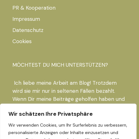
PR & Kooperation
Impressum
Datenschutz
Cookies
MÖCHTEST DU MICH UNTERSTÜTZEN?
Ich liebe meine Arbeit am Blog! Trotzdem
wird sie mir nur in seltenen Fällen bezahlt.
Wenn Dir meine Beiträge geholfen haben und
du mich gern unterstützen möchtest, freue
Wir schätzen Ihre Privatsphäre
ich mich riesig über das nächste Glas
Orangensaft!
Wir verwenden Cookies, um Ihr Surferlebnis zu verbessern,
personalisierte Anzeigen oder Inhalte einzusetzen und
PAYPAL-LINK