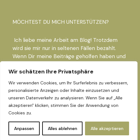
MÖCHTEST DU MICH UNTERSTÜTZEN?
Ich liebe meine Arbeit am Blog! Trotzdem
wird sie mir nur in seltenen Fällen bezahlt.
Wenn Dir meine Beiträge geholfen haben und
du mich gern unterstützen möchtest, freue
Wir schätzen Ihre Privatsphäre
ich mich riesig über das nächste Glas
Orangensaft!
Wir verwenden Cookies, um Ihr Surferlebnis zu verbessern,
personalisierte Anzeigen oder Inhalte einzusetzen und
PAYPAL-LINK
unseren Datenverkehr zu analysieren. Wenn Sie auf „Alle
akzeptieren" klicken, stimmen Sie der Anwendung von
Cookies zu.
© 2023 The Luxe Compass by Catharina Rabanus, All
Anpassen
Alles ablehnen
Alle akzeptieren
Rights Reserved